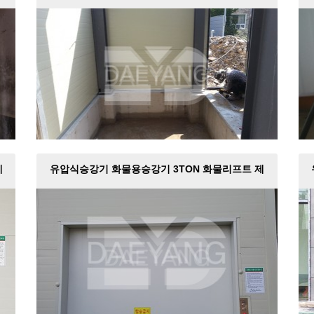
제
유압식승강기 화물용승강기 3TON 화물리프트 제
작설치