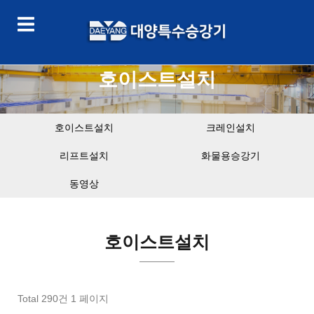
호이스트설치
호이스트설치
크레인설치
리프트설치
화물용승강기
동영상
호이스트설치
Total 290건
1 페이지