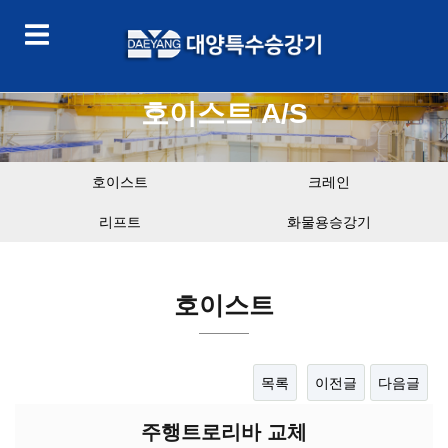
호이스트 A/S
호이스트
크레인
리프트
화물용승강기
호이스트
목록
이전글
다음글
주행트로리바 교체